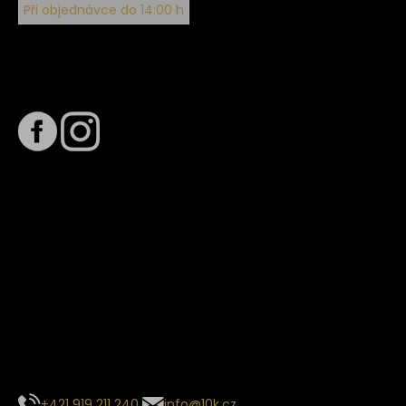
Při objednávce do 14:00 h
Sledujte nás na
Termín dodání
Předpokládaný termín dodání je
. Termín se může změnit
na základě vytížení zvoleného dopravce. O stavu zásilky
tě budeme pravidelně informovat e-mailem.
E-mail se souhrnem objednávky nedorazil?
Kontaktujte naše zákaznické centrum
+421 919 211 240
info@10k.cz