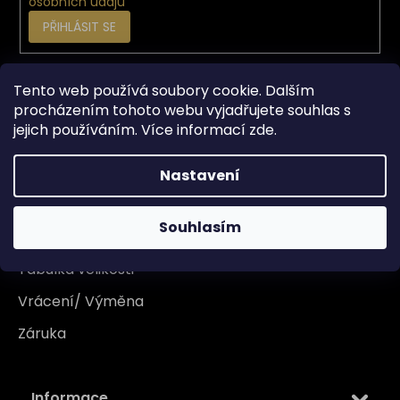
osobních údajů
PŘIHLÁSIT SE
Tento web používá soubory cookie. Dalším
Vše o nákupu
procházením tohoto webu vyjadřujete souhlas s
jejich používáním. Více informací
zde
.
Doprava
Garance originality
Nastavení
Platba
Souhlasím
Reklamace
Tabulka velikosti
Vrácení/ Výměna
Záruka
Informace