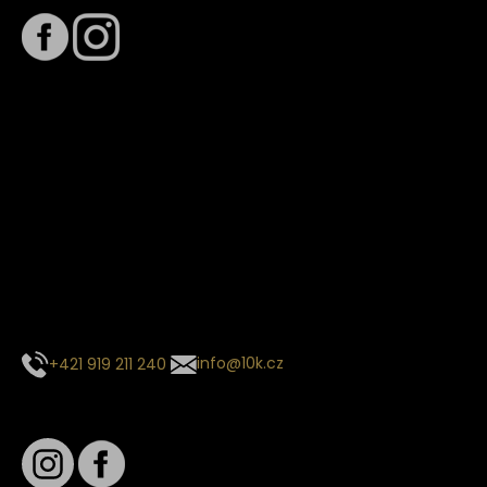
Termín dodání
Předpokládaný termín dodání je
. Termín se může změnit
na základě vytížení zvoleného dopravce. O stavu zásilky
tě budeme pravidelně informovat e-mailem.
E-mail se souhrnem objednávky nedorazil?
Kontaktujte naše zákaznické centrum
+421 919 211 240
info@10k.cz
Sledujte nás