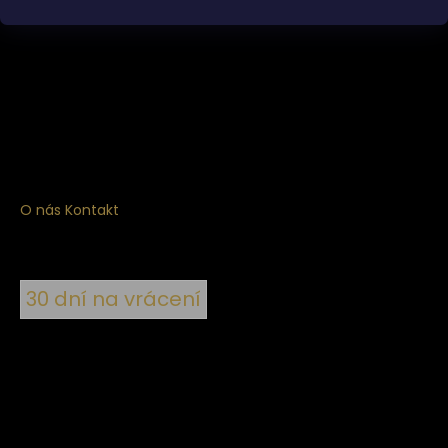
Získejte
10% slevu
na první nákup
Přihlaste se a získejte přístup ke slevám, novinkám,
exkluzivním produktům a více.
O nás
Kontakt
30 dní na vrácení