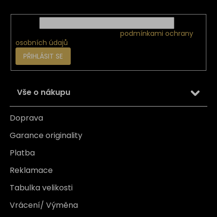
nových produktech na našem e-shopu.
E-mail
Vložením e-mailu souhlasíte s
podmínkami ochrany
osobních údajů
PŘIHLÁSIT SE
Vše o nákupu
Doprava
Garance originality
Platba
Reklamace
Tabulka velikosti
Vrácení/ Výměna