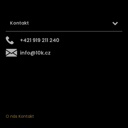
Kontakt
+421 919 211 240
info
@
10k.cz
Získejte
10% slevu
na první nákup
Přihlaste se a získejte přístup ke slevám, novinkám,
exkluzivním produktům a více.
O nás
Kontakt