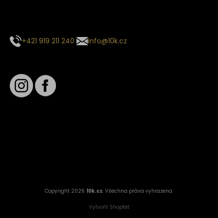
E-mail se souhrnem objednávky nedorazil?
Kontaktujte naše zákaznické centrum
+421 919 211 240
info@10k.cz
Sledujte nás
Věrnostní slevy
Sledování objednávek
Informace o slevách a novinkách
Copyright 2026
10k.cz
. Všechna práva vyhrazena.
Vytvořil Shoptet