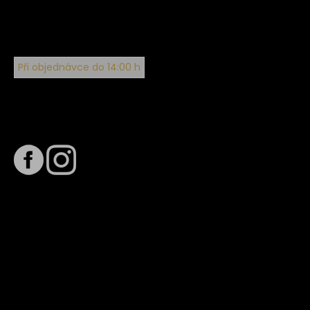
Při objednávce do 14:00 h
Sledujte nás na
Termín dodání
Předpokládaný termín dodání je
. Termín se může změnit
na základě vytížení zvoleného dopravce. O stavu zásilky
tě budeme pravidelně informovat e-mailem.