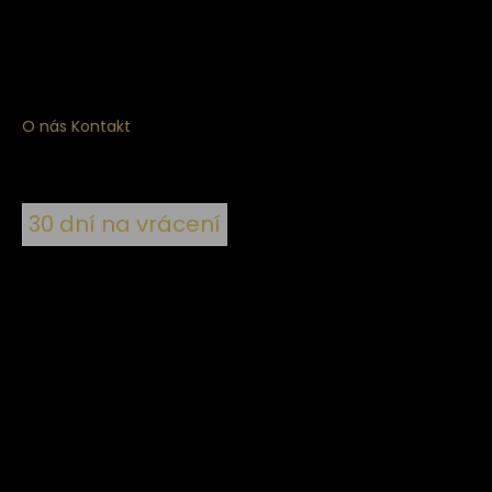
exkluzivním produktům a více.
O nás
Kontakt
30 dní na vrácení