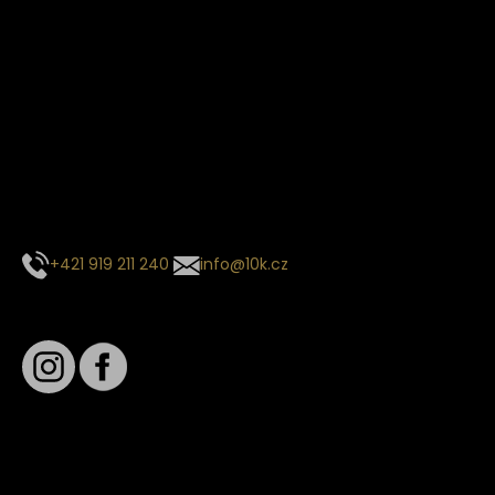
Termín dodání
Předpokládaný termín dodání je
. Termín se může změnit
na základě vytížení zvoleného dopravce. O stavu zásilky
tě budeme pravidelně informovat e-mailem.
E-mail se souhrnem objednávky nedorazil?
Kontaktujte naše zákaznické centrum
+421 919 211 240
info@10k.cz
Sledujte nás
Věrnostní slevy
Sledování objednávek