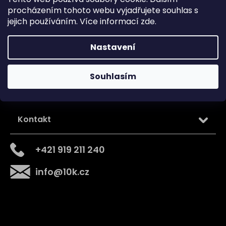
procházením tohoto webu vyjadřujete souhlas s
jejich používáním. Více informací
zde
.
Sledujte nás na
Nastavení
Souhlasím
Kontakt
+421 919 211 240
info
@
10k.cz
Získejte
10% slevu
na první nákup
Přihlaste se a získejte přístup ke slevám, novinkám,