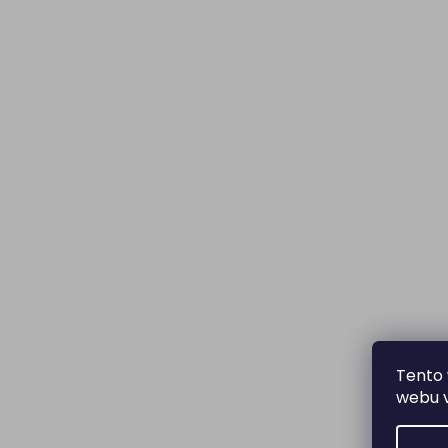
Tento 
webu v