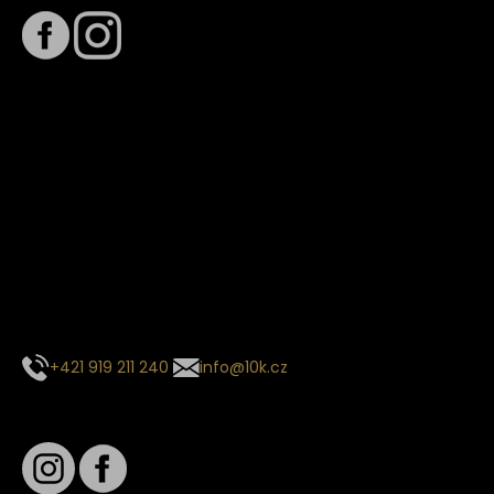
Termín dodání
Předpokládaný termín dodání je
. Termín se může změnit
na základě vytížení zvoleného dopravce. O stavu zásilky
tě budeme pravidelně informovat e-mailem.
E-mail se souhrnem objednávky nedorazil?
Kontaktujte naše zákaznické centrum
+421 919 211 240
info@10k.cz
Sledujte nás