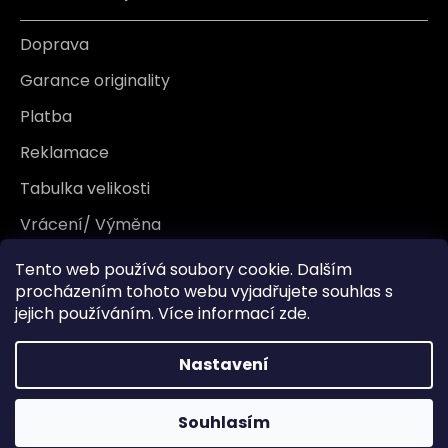
Doprava
Garance originality
Platba
Reklamace
Tabulka velikosti
Vrácení/ Výměna
Záruka
Tento web používá soubory cookie. Dalším
procházením tohoto webu vyjadřujete souhlas s
jejich používáním. Více informací
zde
.
Informace
Nastavení
Kontakt
O nás
Souhlasím
Blog