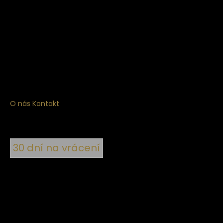
Získejte
10% slevu
na první nákup
Přihlaste se a získejte přístup ke slevám, novinkám,
exkluzivním produktům a více.
O nás
Kontakt
30 dní na vrácení