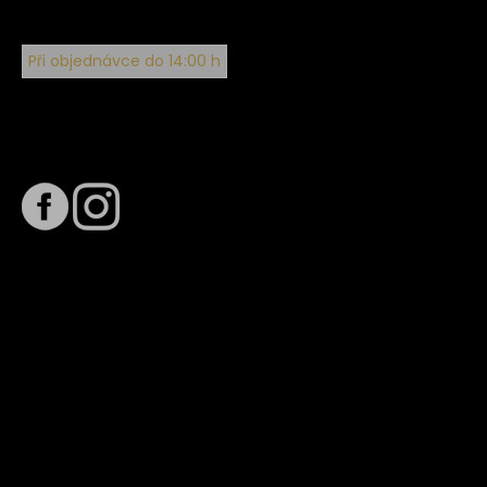
Při objednávce do 14:00 h
Sledujte nás na
Termín dodání
Předpokládaný termín dodání je
. Termín se může změnit
na základě vytížení zvoleného dopravce. O stavu zásilky
tě budeme pravidelně informovat e-mailem.
E-mail se souhrnem objednávky nedorazil?