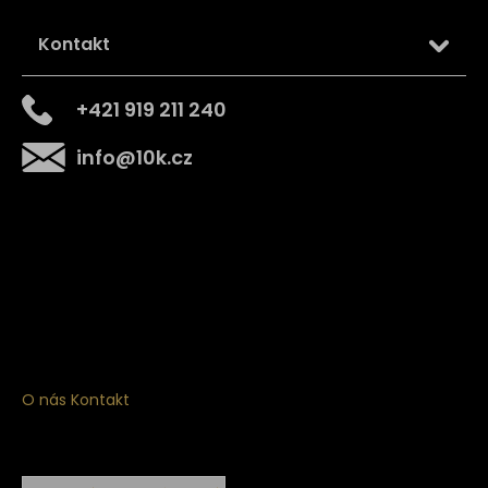
Kontakt
+421 919 211 240
info
@
10k.cz
Získejte
10% slevu
na první nákup
Přihlaste se a získejte přístup ke slevám, novinkám,
exkluzivním produktům a více.
O nás
Kontakt