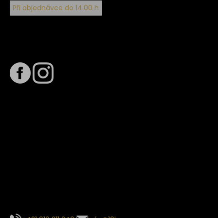
Při objednávce do 14:00 h
Sledujte nás na
Termín dodání
Předpokládaný termín dodání je
. Termín se může změnit
na základě vytížení zvoleného dopravce. O stavu zásilky
tě budeme pravidelně informovat e-mailem.
E-mail se souhrnem objednávky nedorazil?
Kontaktujte naše zákaznické centrum