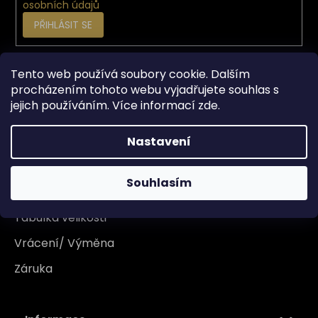
osobních údajů
PŘIHLÁSIT SE
Tento web používá soubory cookie. Dalším
Vše o nákupu
procházením tohoto webu vyjadřujete souhlas s
jejich používáním. Více informací
zde
.
Doprava
Garance originality
Nastavení
Platba
Souhlasím
Reklamace
Tabulka velikosti
Vrácení/ Výměna
Záruka