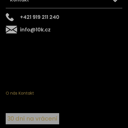
+421 919 211 240
info
@
10k.cz
Získejte
10% slevu
na první nákup
Přihlaste se a získejte přístup ke slevám, novinkám,
exkluzivním produktům a více.
O nás
Kontakt
30 dní na vrácení