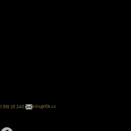
Věrnostní slevy
ín dodání
Sledování objednávek
Informace o slevách a novin
kládaný termín dodání je
.
 se může změnit na základě
ní zvoleného dopravce. O
zásilky tě budeme pravidelně
ovat e-mailem.
l se souhrnem
návky nedorazil?
tujte naše zákaznické
um
1 919 211 240
info@10k.cz
jte nás