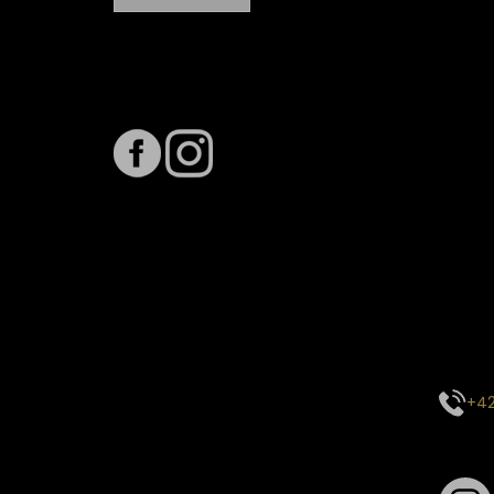
Sledujte nás na
Term
Předpo
Termín
vytíže
stavu 
inform
E-mai
objed
Kontak
centr
+42
Sledu