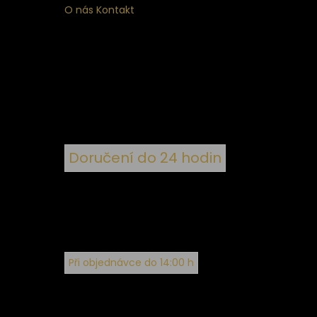
O nás
Kontakt
ní
 ke
ím
Doručení do 24 hodin
Při objednávce do 14:00 h