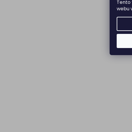
Tento 
webu v