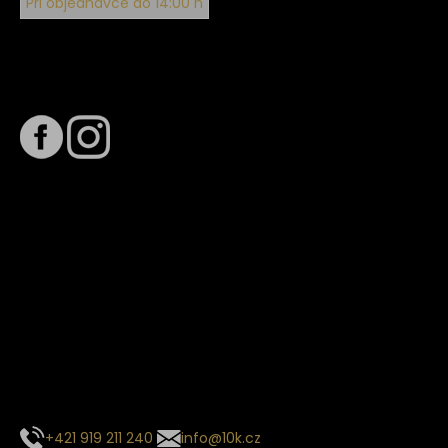
Při objednávce do 14:00 h
Sledujte nás na
Termín dodání
Předpokládaný termín dodání je
. Termín se může změnit
na základě vytížení zvoleného dopravce. O stavu zásilky
tě budeme pravidelně informovat e-mailem.
E-mail se souhrnem objednávky nedorazil?
Kontaktujte naše zákaznické centrum
+421 919 211 240
info@10k.cz