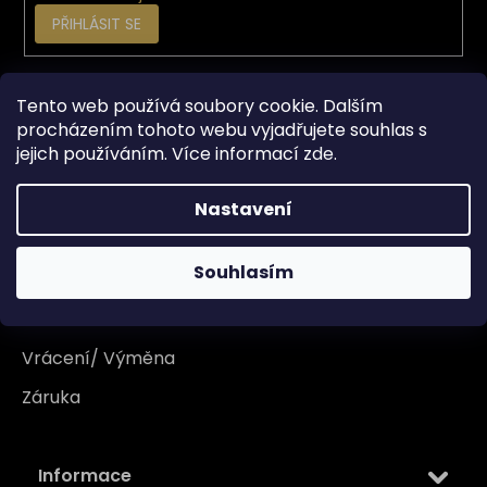
PŘIHLÁSIT SE
Vše o nákupu
Tento web používá soubory cookie. Dalším
procházením tohoto webu vyjadřujete souhlas s
jejich používáním. Více informací
zde
.
Doprava
Garance originality
Nastavení
Platba
Souhlasím
Reklamace
Tabulka velikosti
Vrácení/ Výměna
Záruka
Informace