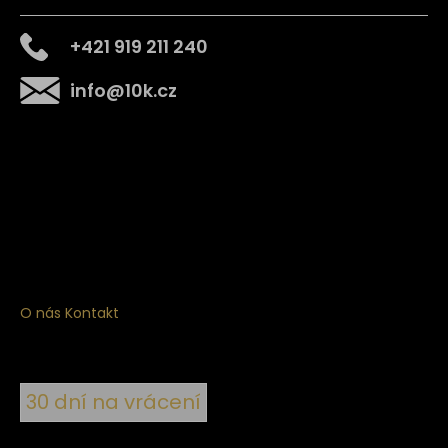
+421 919 211 240
info
@
10k.cz
Získejte
10% slevu
na první nákup
Přihlaste se a získejte přístup ke slevám, novinkám,
exkluzivním produktům a více.
O nás
Kontakt
30 dní na vrácení