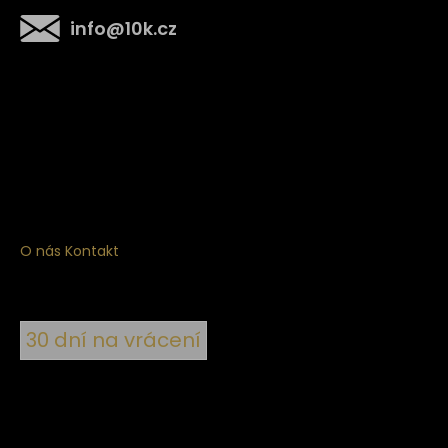
info
@
10k.cz
Získejte
10% slevu
na první nákup
Přihlaste se a získejte přístup ke slevám, novinkám,
exkluzivním produktům a více.
O nás
Kontakt
30 dní na vrácení