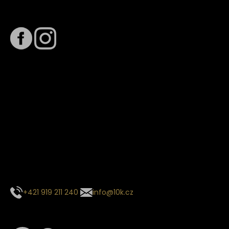
Sledujte nás na
Termín dodání
Předpokládaný termín dodání je
. Termín se může změnit
na základě vytížení zvoleného dopravce. O stavu zásilky
tě budeme pravidelně informovat e-mailem.
E-mail se souhrnem objednávky nedorazil?
Kontaktujte naše zákaznické centrum
+421 919 211 240
info@10k.cz
Sledujte nás