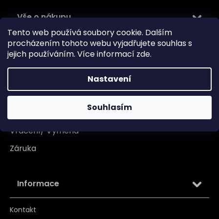
Vše o nákupu
Tento web používá soubory cookie. Dalším
Doprava
procházením tohoto webu vyjadřujete souhlas s
jejich používáním. Více informací
zde
.
Garance originality
Platba
Nastavení
Reklamace
Souhlasím
Tabulka velikosti
Vrácení/ Výměna
Záruka
Informace
Kontakt