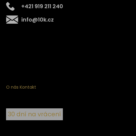
+421 919 211 240
info
@
10k.cz
Získejte
10% slevu
na první nákup
Přihlaste se a získejte přístup ke slevám, novinkám,
exkluzivním produktům a více.
O nás
Kontakt
30 dní na vrácení