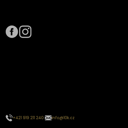
Sledujte nás na
Termín dodání
Předpokládaný termín dodání je
. Termín se může změnit
na základě vytížení zvoleného dopravce. O stavu zásilky
tě budeme pravidelně informovat e-mailem.
E-mail se souhrnem objednávky nedorazil?
Kontaktujte naše zákaznické centrum
+421 919 211 240
info@10k.cz