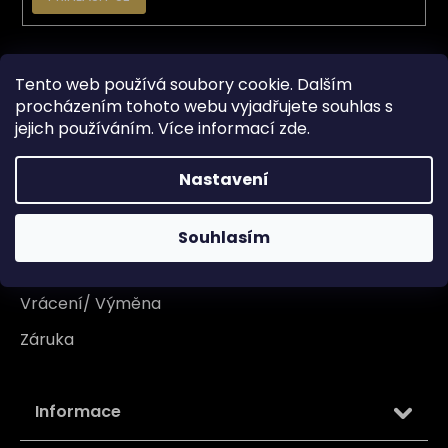
Vše o nákupu
Tento web používá soubory cookie. Dalším
procházením tohoto webu vyjadřujete souhlas s
Doprava
jejich používáním. Více informací
zde
.
Garance originality
Nastavení
Platba
Reklamace
Souhlasím
Tabulka velikosti
Vrácení/ Výměna
Záruka
Informace