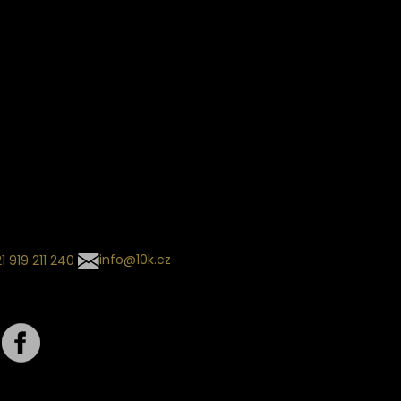
Věrnostní slevy
ín dodání
Sledování objednávek
Informace o slevách a novin
kládaný termín dodání je
.
 se může změnit na základě
ní zvoleného dopravce. O
zásilky tě budeme pravidelně
ovat e-mailem.
l se souhrnem
návky nedorazil?
tujte naše zákaznické
um
1 919 211 240
info@10k.cz
jte nás