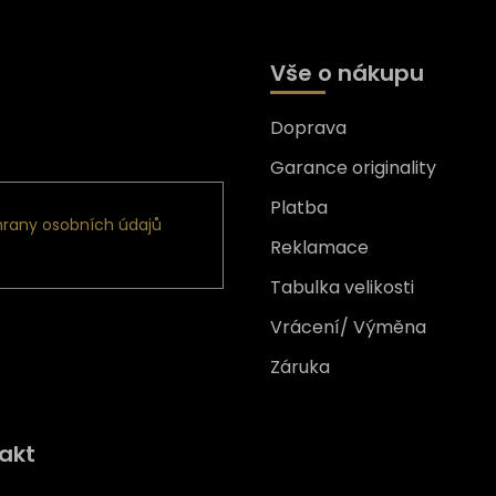
Vše o nákupu
Doprava
formace o nových produktech
Garance originality
Platba
rany osobních údajů
Reklamace
Tabulka velikosti
Vrácení/ Výměna
Záruka
Získejte
10% slevu
na prv
akt
nákup