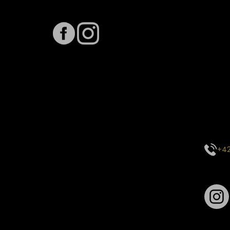
Sledujte nás na
Term
Předpo
Termín
vytíže
stavu 
inform
E-mai
objed
Kontak
centr
+42
Sledu