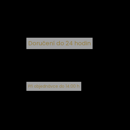
 ke
ím
Doručení do 24 hodin
Při objednávce do 14:00 h