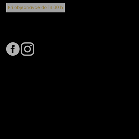
Při objednávce do 14:00 h
Sledujte nás na
Termín dodání
Předpokládaný termín dodání je
. Termín se může změnit
na základě vytížení zvoleného dopravce. O stavu zásilky
tě budeme pravidelně informovat e-mailem.
E-mail se souhrnem objednávky nedorazil?
Kontaktujte naše zákaznické centrum