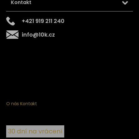
Kontakt
+421 919 211 240
info
@
10k.cz
Získejte
10% slevu
na první nákup
Přihlaste se a získejte přístup ke slevám, novinkám,
exkluzivním produktům a více.
O nás
Kontakt
30 dní na vrácení