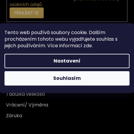
osobních údajů
PŘIHLÁSIT SE
Tento web používá soubory cookie. Dalším
Vše o nákupu
procházením tohoto webu vyjadřujete souhlas s
jejich používáním. Více informací
zde
.
Doprava
Nastavení
Garance originality
Platba
Souhlasím
Reklamace
Tabulka velikosti
Vrácení/ Výměna
Záruka