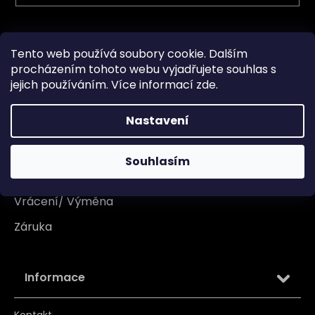
Vše o nákupu
Tento web používá soubory cookie. Dalším
procházením tohoto webu vyjadřujete souhlas s
Doprava
jejich používáním. Více informací
zde
.
Garance originality
Nastavení
Platba
Reklamace
Souhlasím
Tabulka velikosti
Vrácení/ Výměna
Záruka
Informace
Kontakt