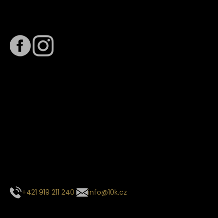
Sledujte nás na
Termín dodání
Předpokládaný termín dodání je
. Termín se může změnit
na základě vytížení zvoleného dopravce. O stavu zásilky
tě budeme pravidelně informovat e-mailem.
E-mail se souhrnem objednávky nedorazil?
Kontaktujte naše zákaznické centrum
+421 919 211 240
info@10k.cz
Sledujte nás