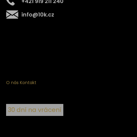
+421 919 211 240
info
@
10k.cz
Získejte
10% slevu
na první nákup
Přihlaste se a získejte přístup ke slevám, novinkám,
exkluzivním produktům a více.
O nás
Kontakt
30 dní na vrácení