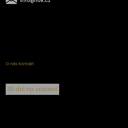
info
@
10k.cz
Získejte
10% slevu
na první nákup
Přihlaste se a získejte přístup ke slevám, novinkám,
exkluzivním produktům a více.
O nás
Kontakt
30 dní na vrácení