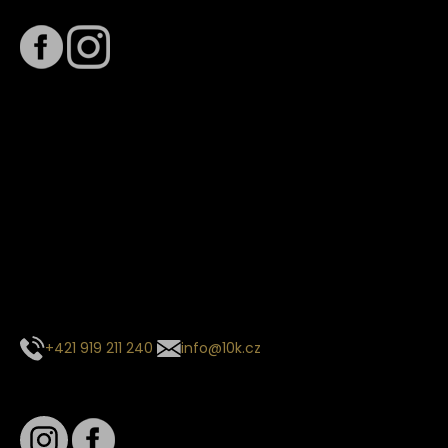
Termín dodání
Předpokládaný termín dodání je
. Termín se může změnit
na základě vytížení zvoleného dopravce. O stavu zásilky
tě budeme pravidelně informovat e-mailem.
E-mail se souhrnem objednávky nedorazil?
Kontaktujte naše zákaznické centrum
+421 919 211 240
info@10k.cz
Sledujte nás