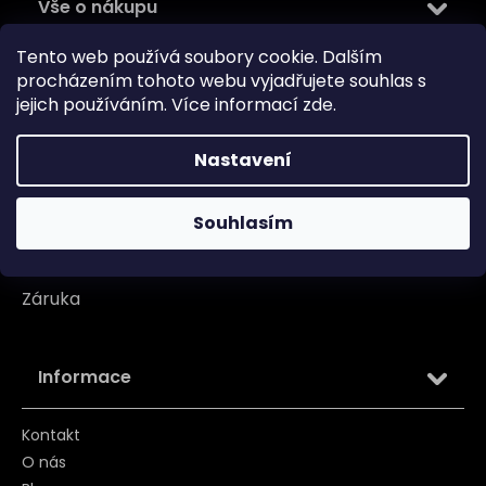
Vše o nákupu
Tento web používá soubory cookie. Dalším
Doprava
procházením tohoto webu vyjadřujete souhlas s
Garance originality
jejich používáním. Více informací
zde
.
Platba
Nastavení
Reklamace
Tabulka velikosti
Souhlasím
Vrácení/ Výměna
Záruka
Informace
Kontakt
O nás