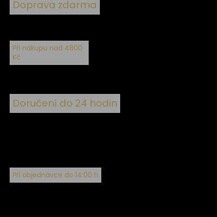
Doprava zdarma
Při nákupu nad 4800
Kč
Doručení do 24 hodin
Při objednávce do 14:00 h
Sledujte nás na