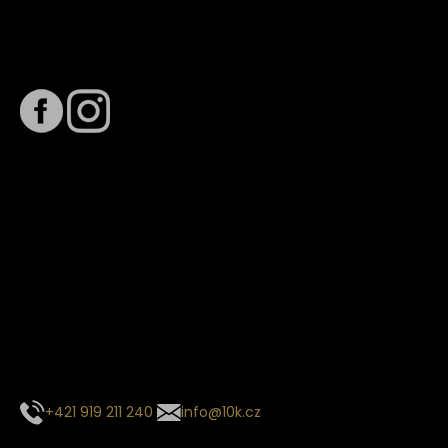
Sledujte nás na
Termín dodání
Předpokládaný termín dodání je
. Termín se může změnit
na základě vytížení zvoleného dopravce. O stavu zásilky
tě budeme pravidelně informovat e-mailem.
E-mail se souhrnem objednávky nedorazil?
Kontaktujte naše zákaznické centrum
+421 919 211 240
info@10k.cz