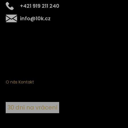
+421 919 211 240
info
@
10k.cz
Získejte
10% slevu
na první nákup
Přihlaste se a získejte přístup ke slevám, novinkám,
exkluzivním produktům a více.
O nás
Kontakt
30 dní na vrácení