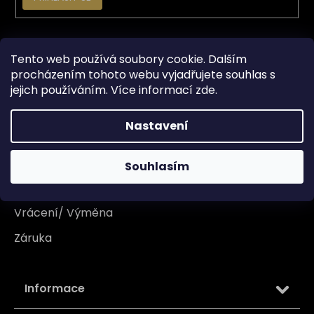
Vše o nákupu
Tento web používá soubory cookie. Dalším
procházením tohoto webu vyjadřujete souhlas s
Doprava
jejich používáním. Více informací
zde
.
Garance originality
Nastavení
Platba
Reklamace
Souhlasím
Tabulka velikosti
Vrácení/ Výměna
Záruka
Informace