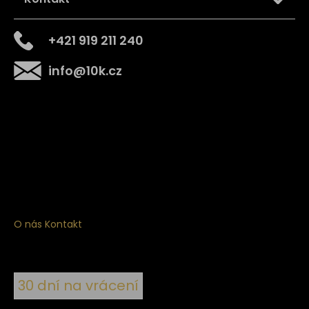
+421 919 211 240
info
@
10k.cz
Získejte
10% slevu
na první nákup
Přihlaste se a získejte přístup ke slevám, novinkám,
exkluzivním produktům a více.
O nás
Kontakt
30 dní na vrácení