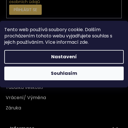
osobních údajů
PŘIHLÁSIT SE
Tento web používá soubory cookie. Dalším
Vše o nákupu
procházením tohoto webu vyjadřujete souhlas s
jejich používáním. Více informací
zde
.
Doprava
Garance originality
Nastavení
Platba
Souhlasím
Reklamace
Tabulka velikosti
Vrácení/ Výměna
Záruka