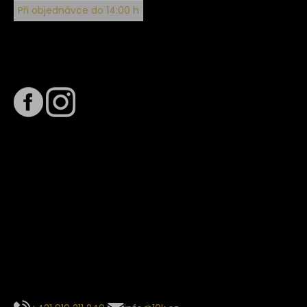
Při objednávce do 14:00 h
Sledujte nás na
Termín dodání
Předpokládaný termín dodání je
. Termín se může změnit
na základě vytížení zvoleného dopravce. O stavu zásilky
tě budeme pravidelně informovat e-mailem.
E-mail se souhrnem objednávky nedorazil?
Kontaktujte naše zákaznické centrum