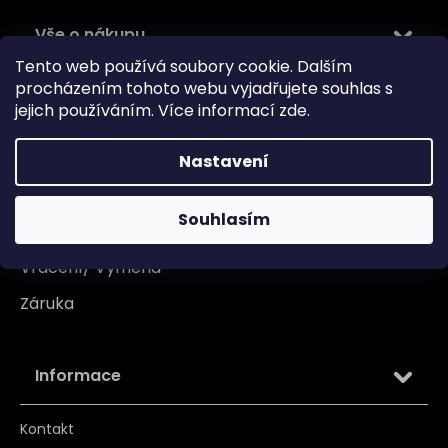
Vše o nákupu
Tento web používá soubory cookie. Dalším
Doprava
procházením tohoto webu vyjadřujete souhlas s
jejich používáním. Více informací
zde
.
Garance originality
Platba
Nastavení
Reklamace
Souhlasím
Tabulka velikosti
Vrácení/ Výměna
Záruka
Informace
Kontakt