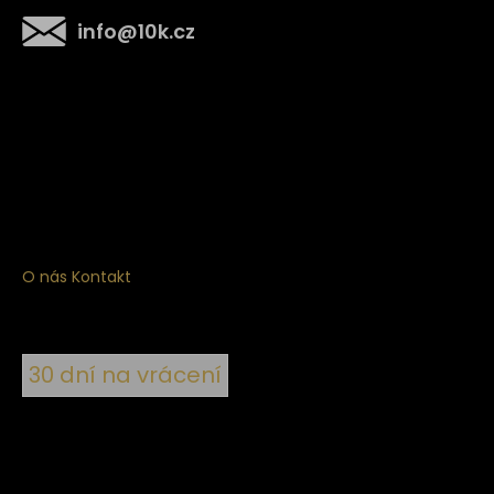
info
@
10k.cz
Získejte
10% slevu
na první nákup
Přihlaste se a získejte přístup ke slevám, novinkám,
exkluzivním produktům a více.
O nás
Kontakt
30 dní na vrácení