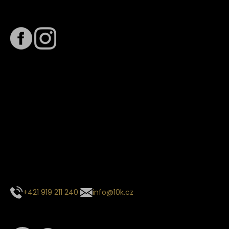
Sledujte nás na
Termín dodání
Předpokládaný termín dodání je
. Termín se může změnit
na základě vytížení zvoleného dopravce. O stavu zásilky
tě budeme pravidelně informovat e-mailem.
E-mail se souhrnem objednávky nedorazil?
Kontaktujte naše zákaznické centrum
+421 919 211 240
info@10k.cz
Sledujte nás