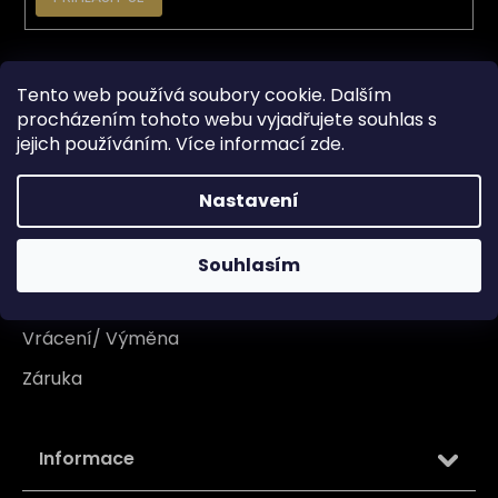
Vše o nákupu
Tento web používá soubory cookie. Dalším
procházením tohoto webu vyjadřujete souhlas s
Doprava
jejich používáním. Více informací
zde
.
Garance originality
Nastavení
Platba
Reklamace
Souhlasím
Tabulka velikosti
Vrácení/ Výměna
Záruka
Informace