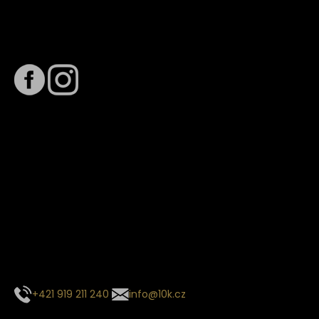
Sledujte nás na
Termín dodání
Předpokládaný termín dodání je
. Termín se může změnit
na základě vytížení zvoleného dopravce. O stavu zásilky
tě budeme pravidelně informovat e-mailem.
E-mail se souhrnem objednávky nedorazil?
Kontaktujte naše zákaznické centrum
+421 919 211 240
info@10k.cz