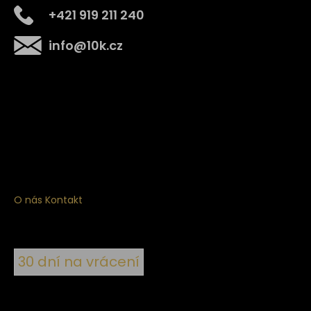
+421 919 211 240
info
@
10k.cz
Získejte
10% slevu
na první nákup
Přihlaste se a získejte přístup ke slevám, novinkám,
exkluzivním produktům a více.
O nás
Kontakt
30 dní na vrácení