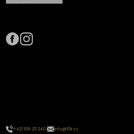
Sledujte nás na
Termín dodání
Předpokládaný termín dodání je
. Termín se může změnit
na základě vytížení zvoleného dopravce. O stavu zásilky
tě budeme pravidelně informovat e-mailem.
E-mail se souhrnem objednávky nedorazil?
Kontaktujte naše zákaznické centrum
+421 919 211 240
info@10k.cz