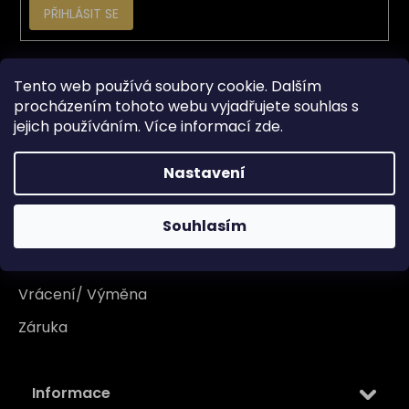
PŘIHLÁSIT SE
Vše o nákupu
Tento web používá soubory cookie. Dalším
procházením tohoto webu vyjadřujete souhlas s
jejich používáním. Více informací
zde
.
Doprava
Garance originality
Nastavení
Platba
Souhlasím
Reklamace
Tabulka velikosti
Vrácení/ Výměna
Záruka
Informace