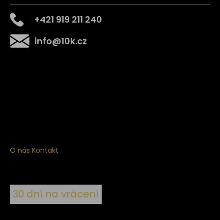
+421 919 211 240
info
@
10k.cz
Získejte
10% slevu
na první nákup
Přihlaste se a získejte přístup ke slevám, novinkám,
exkluzivním produktům a více.
O nás
Kontakt
30 dní na vrácení