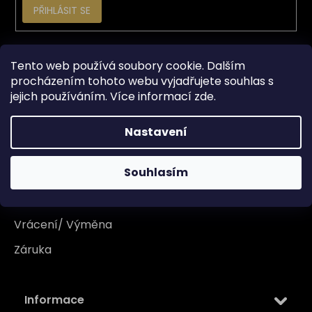
PŘIHLÁSIT SE
Vše o nákupu
Tento web používá soubory cookie. Dalším
procházením tohoto webu vyjadřujete souhlas s
jejich používáním. Více informací
zde
.
Doprava
Garance originality
Nastavení
Platba
Souhlasím
Reklamace
Tabulka velikosti
Vrácení/ Výměna
Záruka
Informace