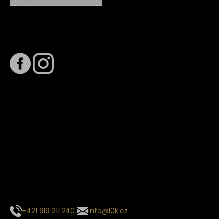
Sledujte nás na
Termín dodání
Předpokládaný termín dodání je
. Termín se může změnit
na základě vytížení zvoleného dopravce. O stavu zásilky
tě budeme pravidelně informovat e-mailem.
E-mail se souhrnem objednávky nedorazil?
Kontaktujte naše zákaznické centrum
+421 919 211 240
info@10k.cz