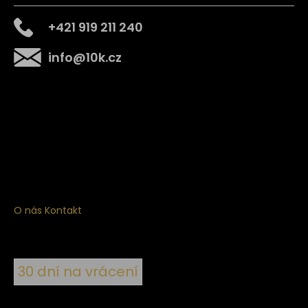
+421 919 211 240
info
@
10k.cz
Získejte
10% slevu
na první nákup
Přihlaste se a získejte přístup ke slevám, novinkám,
exkluzivním produktům a více.
O nás
Kontakt
30 dní na vrácení