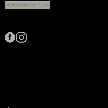
Při objednávce do 14:00 h
Sledujte nás na
Termín dodání
Předpokládaný termín dodání je
. Termín se může změnit
na základě vytížení zvoleného dopravce. O stavu zásilky
tě budeme pravidelně informovat e-mailem.
E-mail se souhrnem objednávky nedorazil?
Kontaktujte naše zákaznické centrum