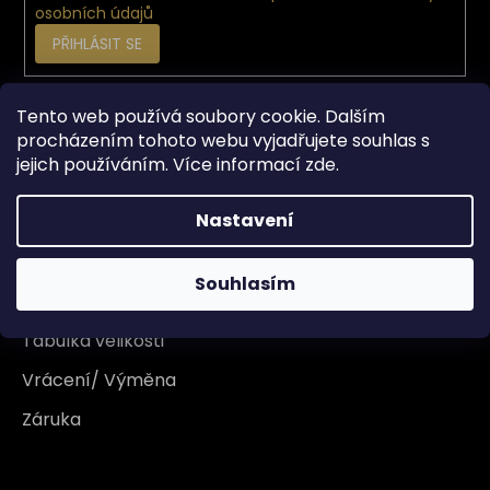
osobních údajů
PŘIHLÁSIT SE
Tento web používá soubory cookie. Dalším
Vše o nákupu
procházením tohoto webu vyjadřujete souhlas s
jejich používáním. Více informací
zde
.
Doprava
Nastavení
Garance originality
Platba
Souhlasím
Reklamace
Tabulka velikosti
Vrácení/ Výměna
Záruka