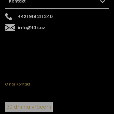
Kontakt
+421 919 211 240
info
@
10k.cz
Získejte
10% slevu
na první nákup
Přihlaste se a získejte přístup ke slevám, novinkám,
exkluzivním produktům a více.
O nás
Kontakt
30 dní na vrácení