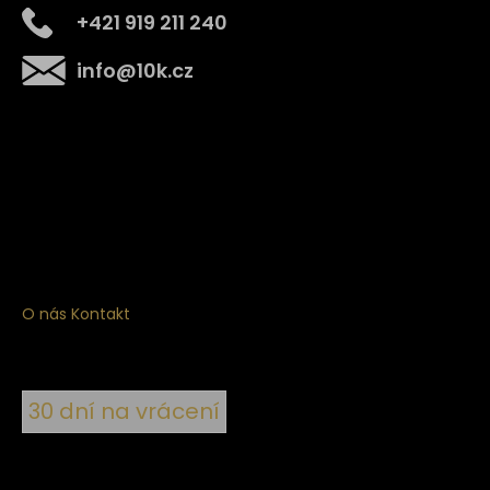
+421 919 211 240
info
@
10k.cz
Získejte
10% slevu
na první nákup
Přihlaste se a získejte přístup ke slevám, novinkám,
exkluzivním produktům a více.
O nás
Kontakt
30 dní na vrácení