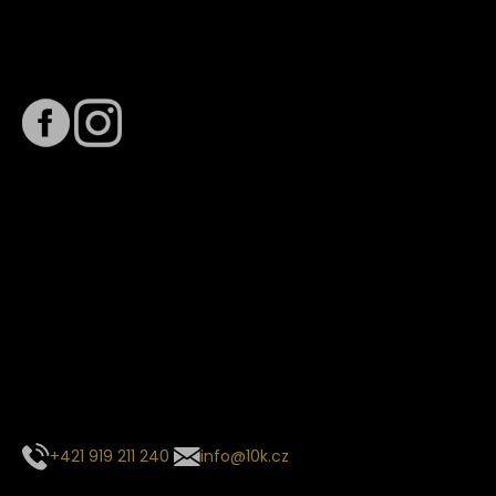
Sledujte nás na
Termín dodání
Předpokládaný termín dodání je
. Termín se může změnit
na základě vytížení zvoleného dopravce. O stavu zásilky
tě budeme pravidelně informovat e-mailem.
E-mail se souhrnem objednávky nedorazil?
Kontaktujte naše zákaznické centrum
+421 919 211 240
info@10k.cz