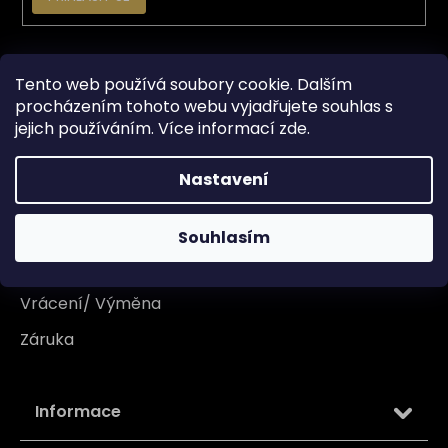
Vše o nákupu
Tento web používá soubory cookie. Dalším
procházením tohoto webu vyjadřujete souhlas s
Doprava
jejich používáním. Více informací
zde
.
Garance originality
Nastavení
Platba
Reklamace
Souhlasím
Tabulka velikosti
Vrácení/ Výměna
Záruka
Informace