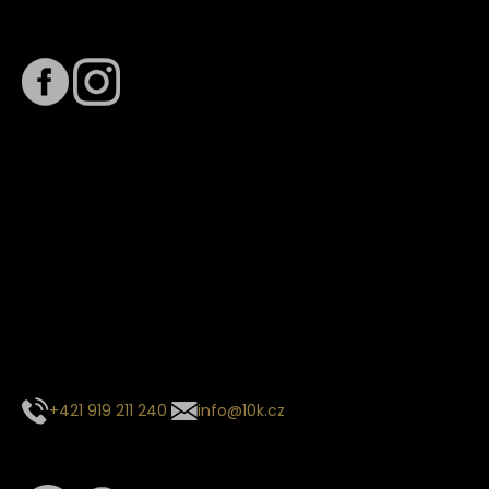
Sledujte nás na
Termín dodání
Předpokládaný termín dodání je
. Termín se může změnit
na základě vytížení zvoleného dopravce. O stavu zásilky
tě budeme pravidelně informovat e-mailem.
E-mail se souhrnem objednávky nedorazil?
Kontaktujte naše zákaznické centrum
+421 919 211 240
info@10k.cz
Sledujte nás