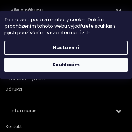
Vše o nákupu
Tento web používá soubory cookie. Dalším
Doprava
procházením tohoto webu vyjadřujete souhlas s
jejich používáním. Více informací
zde
.
Garance originality
Platba
Nastavení
Reklamace
Souhlasím
Tabulka velikosti
Vrácení/ Výměna
Záruka
Informace
Kontakt