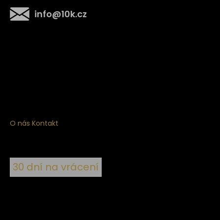
info
@
10k.cz
Získejte
10% slevu
na první nákup
Přihlaste se a získejte přístup ke slevám, novinkám,
exkluzivním produktům a více.
O nás
Kontakt
30 dní na vrácení