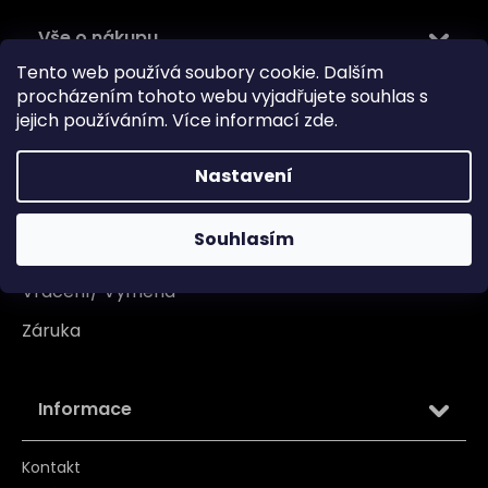
Vše o nákupu
Tento web používá soubory cookie. Dalším
Doprava
procházením tohoto webu vyjadřujete souhlas s
jejich používáním. Více informací
zde
.
Garance originality
Platba
Nastavení
Reklamace
Souhlasím
Tabulka velikosti
Vrácení/ Výměna
Záruka
Informace
Kontakt