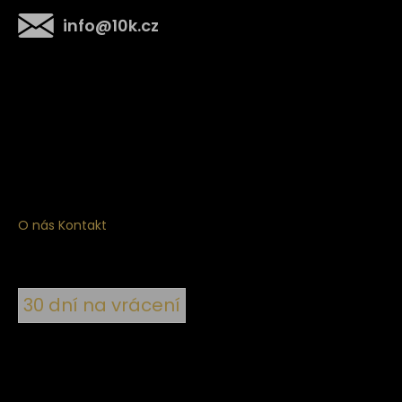
info
@
10k.cz
Získejte
10% slevu
na první nákup
Přihlaste se a získejte přístup ke slevám, novinkám,
exkluzivním produktům a více.
O nás
Kontakt
30 dní na vrácení