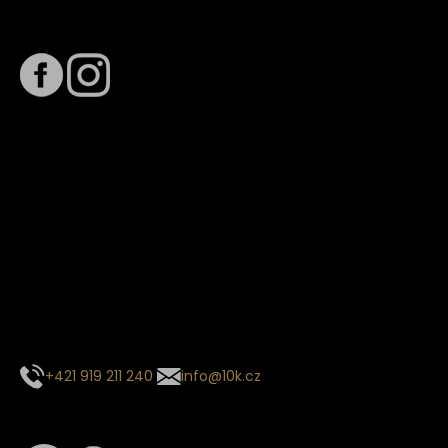
Sledujte nás na
Termín dodání
Předpokládaný termín dodání je
. Termín se může změnit
na základě vytížení zvoleného dopravce. O stavu zásilky
tě budeme pravidelně informovat e-mailem.
E-mail se souhrnem objednávky nedorazil?
Kontaktujte naše zákaznické centrum
+421 919 211 240
info@10k.cz
Sledujte nás