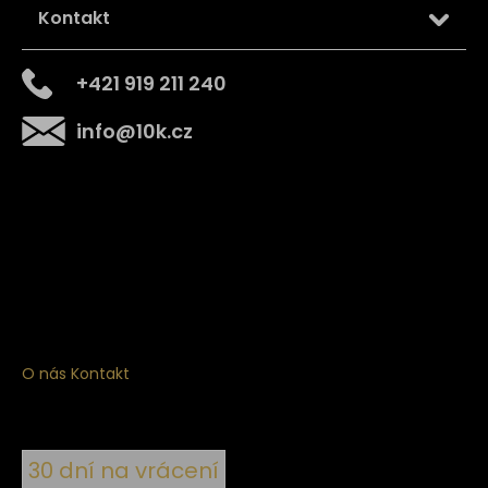
Kontakt
+421 919 211 240
info
@
10k.cz
Získejte
10% slevu
na první nákup
Přihlaste se a získejte přístup ke slevám, novinkám,
exkluzivním produktům a více.
O nás
Kontakt
30 dní na vrácení