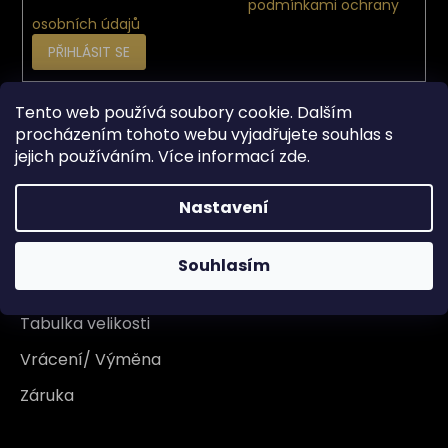
Vložením e-mailu souhlasíte s
podmínkami ochrany
osobních údajů
PŘIHLÁSIT SE
Tento web používá soubory cookie. Dalším
Vše o nákupu
procházením tohoto webu vyjadřujete souhlas s
jejich používáním. Více informací
zde
.
Doprava
Nastavení
Garance originality
Platba
Souhlasím
Reklamace
Tabulka velikosti
Vrácení/ Výměna
Záruka