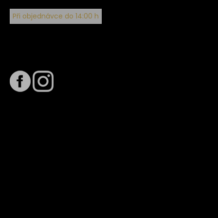
Při objednávce do 14:00 h
Sledujte nás na
Termín dodání
Předpokládaný termín dodání je
. Termín se může změnit
na základě vytížení zvoleného dopravce. O stavu zásilky
tě budeme pravidelně informovat e-mailem.
E-mail se souhrnem objednávky nedorazil?
Kontaktujte naše zákaznické centrum