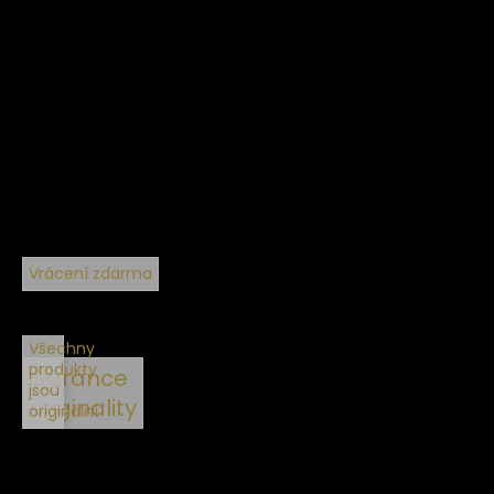
Vrácení zdarma
Všechny
produkty
Garance
jsou
originality
originální