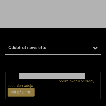
Z
á
p
a
Odebírat newsletter
t
í
Vložte svůj e-mail a my vám budeme zasílat informace o
nových produktech na našem e-shopu.
E-mail
Vložením e-mailu souhlasíte s
podmínkami ochrany
osobních údajů
PŘIHLÁSIT SE