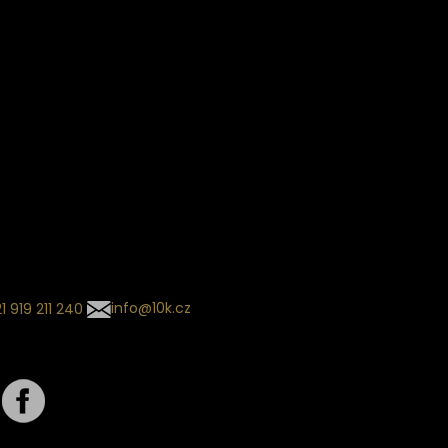
Věrnostní slevy
ín dodání
Sledování objednávek
Informace o slevách a novin
kládaný termín dodání je
.
 se může změnit na základě
ní zvoleného dopravce. O
zásilky tě budeme pravidelně
ovat e-mailem.
l se souhrnem
návky nedorazil?
tujte naše zákaznické
um
1 919 211 240
info@10k.cz
jte nás