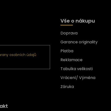
Vše o nákupu
Doprava
formace o nových produktech
Garance originality
Platba
rany osobních údajů
Reklamace
Tabulka velikosti
Vrácení/ Výměna
Záruka
Získejte
10% slevu
na prv
akt
nákup