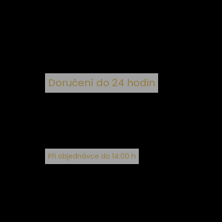
 ke
ím
Doručení do 24 hodin
Při objednávce do 14:00 h