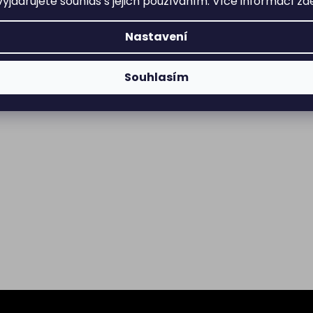
yjadřujete souhlas s jejich používáním. Více informací
zd
Nastavení
Souhlasím