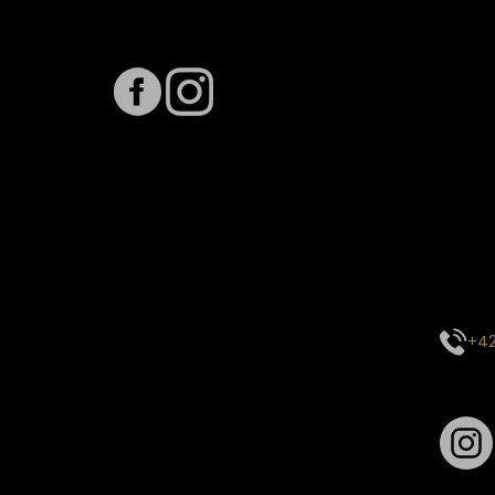
Sledujte nás na
Term
Předpo
Termín
vytíže
stavu 
inform
E-mai
objed
Kontak
centr
+42
Sledu