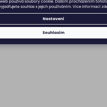
web používá soubory cookie. Dalším procházením tohot
yjadřujete souhlas s jejich používáním. Více informací
zd
Nastavení
Souhlasím