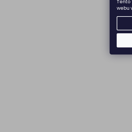
Tento 
webu v