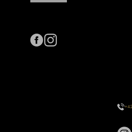
Sledujte nás na
Term
Předpo
Termín
vytíže
stavu 
inform
E-mai
objed
Kontak
centr
+42
Sledu