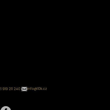
Věrnostní slevy
ín dodání
Sledování objednávek
Informace o slevách a novin
kládaný termín dodání je
.
 se může změnit na základě
ní zvoleného dopravce. O
zásilky tě budeme pravidelně
ovat e-mailem.
l se souhrnem
návky nedorazil?
tujte naše zákaznické
um
1 919 211 240
info@10k.cz
jte nás