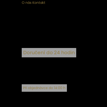
O nás
Kontakt
ní
 ke
ím
Doručení do 24 hodin
Při objednávce do 14:00 h