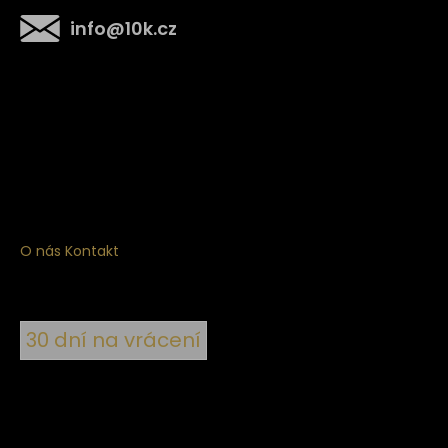
info
@
10k.cz
Získejte
10% slevu
na první nákup
Přihlaste se a získejte přístup ke slevám, novinkám,
exkluzivním produktům a více.
O nás
Kontakt
30 dní na vrácení