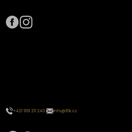
Sledujte nás na
Termín dodání
Předpokládaný termín dodání je
. Termín se může změnit
na základě vytížení zvoleného dopravce. O stavu zásilky
tě budeme pravidelně informovat e-mailem.
E-mail se souhrnem objednávky nedorazil?
Kontaktujte naše zákaznické centrum
+421 919 211 240
info@10k.cz
Sledujte nás