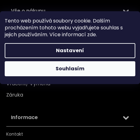
Vše o nákupu
Tento web používá soubory cookie. Dalším
Doprava
procházením tohoto webu vyjadřujete souhlas s
jejich používáním. Více informací
zde
.
Garance originality
Platba
Nastavení
Reklamace
Souhlasím
Tabulka velikosti
Vrácení/ Výměna
Záruka
Informace
Kontakt