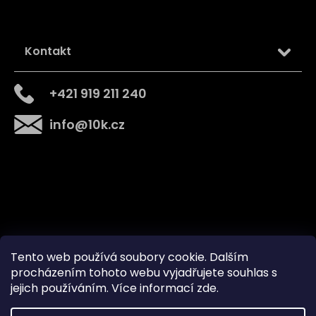
Kontakt
+421 919 211 240
info
@
10k.cz
Získejte
10% slevu
na první nákup
Přihlaste se a získejte přístup ke slevám, novinkám,
exkluzivním produktům a více.
Tento web používá soubory cookie. Dalším
procházením tohoto webu vyjadřujete souhlas s
O nás
Kontakt
jejich používáním. Více informací
zde
.