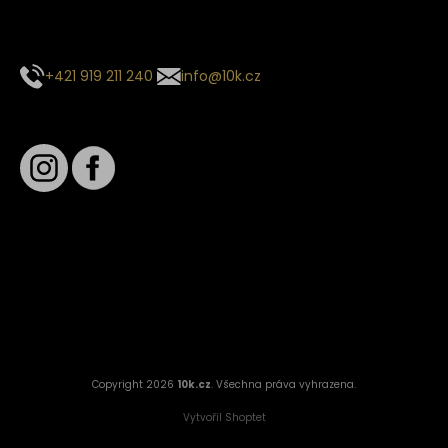
Kontaktujte naše zákaznické centrum
+421 919 211 240
info@10k.cz
Sledujte nás
Věrnostní slevy
Sledování objednávek
Informace o slevách a novinkách
Copyright 2026
10k.cz
. Všechna práva vyhrazena.
Vytvořil Shoptet