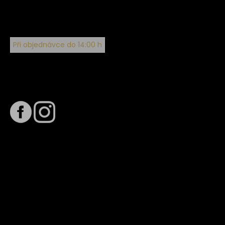
Při objednávce do 14:00 h
Sledujte nás na
Termín dodání
Předpokládaný termín dodání je
. Termín se může změnit
na základě vytížení zvoleného dopravce. O stavu zásilky
tě budeme pravidelně informovat e-mailem.
E-mail se souhrnem objednávky nedorazil?