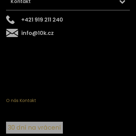
Kontakt
+421 919 211 240
info
@
10k.cz
Získejte
10% slevu
na první nákup
Přihlaste se a získejte přístup ke slevám, novinkám,
exkluzivním produktům a více.
O nás
Kontakt
30 dní na vrácení