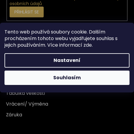
osobních údajů
PŘIHLÁSIT SE
Tento web používá soubory cookie. Dalším
Vše o nákupu
procházením tohoto webu vyjadřujete souhlas s
jejich používáním. Více informací
zde
.
Doprava
Nastavení
Garance originality
Platba
Souhlasím
Reklamace
Tabulka velikosti
Vrácení/ Výměna
Záruka