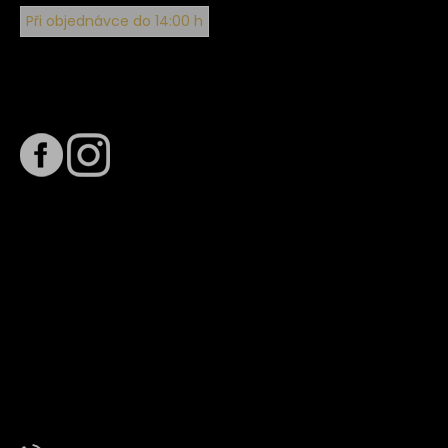
Při objednávce do 14:00 h
Sledujte nás na
Termín dodání
Předpokládaný termín dodání je
. Termín se může změnit
na základě vytížení zvoleného dopravce. O stavu zásilky
tě budeme pravidelně informovat e-mailem.
E-mail se souhrnem objednávky nedorazil?
Kontaktujte naše zákaznické centrum