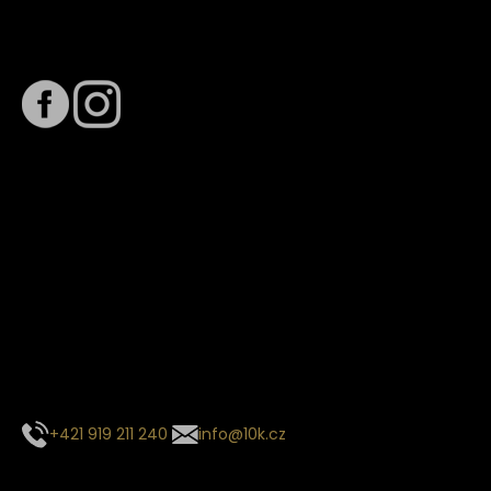
Sledujte nás na
Termín dodání
Předpokládaný termín dodání je
. Termín se může změnit
na základě vytížení zvoleného dopravce. O stavu zásilky
tě budeme pravidelně informovat e-mailem.
E-mail se souhrnem objednávky nedorazil?
Kontaktujte naše zákaznické centrum
+421 919 211 240
info@10k.cz
Sledujte nás