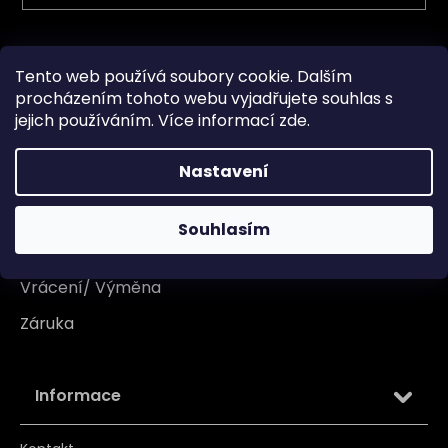
Vše o nákupu
Tento web používá soubory cookie. Dalším
procházením tohoto webu vyjadřujete souhlas s
Doprava
jejich používáním. Více informací
zde
.
Garance originality
Nastavení
Platba
Reklamace
Souhlasím
Tabulka velikosti
Vrácení/ Výměna
Záruka
Informace