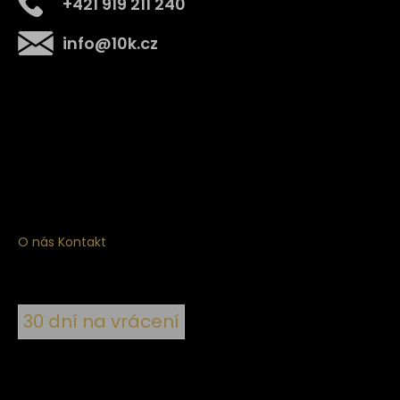
+421 919 211 240
info
@
10k.cz
Získejte
10% slevu
na první nákup
Přihlaste se a získejte přístup ke slevám, novinkám,
exkluzivním produktům a více.
O nás
Kontakt
30 dní na vrácení