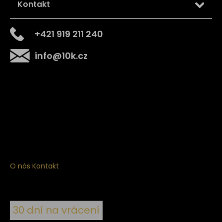
Kontakt
+421 919 211 240
info
@
10k.cz
Získejte
10% slevu
na první nákup
Přihlaste se a získejte přístup ke slevám, novinkám,
exkluzivním produktům a více.
O nás
Kontakt
30 dní na vrácení