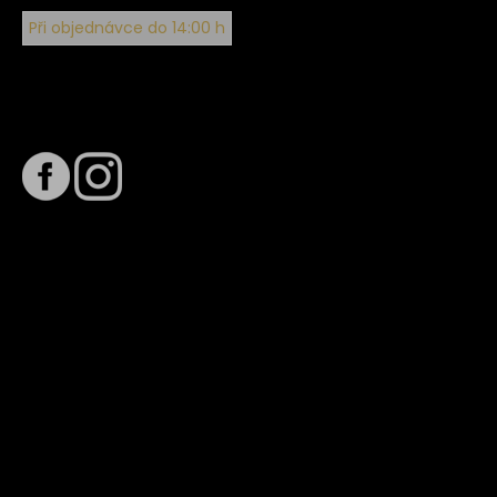
Při objednávce do 14:00 h
Sledujte nás na
Termín dodání
Předpokládaný termín dodání je
. Termín se může změnit
na základě vytížení zvoleného dopravce. O stavu zásilky
tě budeme pravidelně informovat e-mailem.
E-mail se souhrnem objednávky nedorazil?
Kontaktujte naše zákaznické centrum