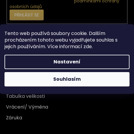
Vložením e-mailu souhlasíte s
podmínkami ochrany
osobních údajů
PŘIHLÁSIT SE
Tento web používá soubory cookie. Dalším
Vše o nákupu
procházením tohoto webu vyjadřujete souhlas s
jejich používáním. Více informací
zde
.
Doprava
Nastavení
Garance originality
Platba
Souhlasím
Reklamace
Tabulka velikosti
Vrácení/ Výměna
Záruka