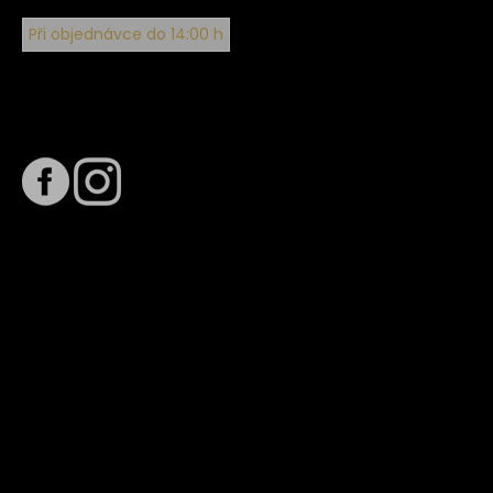
Při objednávce do 14:00 h
Sledujte nás na
Termín dodání
Předpokládaný termín dodání je
. Termín se může změnit
na základě vytížení zvoleného dopravce. O stavu zásilky
tě budeme pravidelně informovat e-mailem.
E-mail se souhrnem objednávky nedorazil?
Kontaktujte naše zákaznické centrum