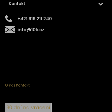
Kontakt
+421 919 211 240
info
@
10k.cz
Získejte
10% slevu
na první nákup
Přihlaste se a získejte přístup ke slevám, novinkám,
exkluzivním produktům a více.
O nás
Kontakt
30 dní na vrácení