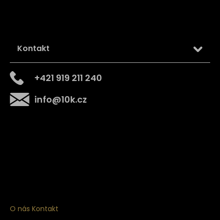
Kontakt
+421 919 211 240
info
@
10k.cz
Získejte
10% slevu
na první nákup
Přihlaste se a získejte přístup ke slevám, novinkám,
exkluzivním produktům a více.
O nás
Kontakt