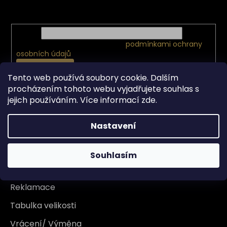
nových produktech na našem e-shopu.
E-mail
Vložením e-mailu souhlasíte s
podmínkami ochrany
osobních údajů
PŘIHLÁSIT SE
Tento web používá soubory cookie. Dalším
procházením tohoto webu vyjadřujete souhlas s
jejich používáním. Více informací
zde
.
Vše o nákupu
Nastavení
Doprava
Garance originality
Souhlasím
Platba
Reklamace
Tabulka velikosti
Vrácení/ Výměna