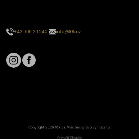
E-mail se souhrnem objednávky nedorazil?
Kontaktujte naše zákaznické centrum
+421 919 211 240
info@10k.cz
Sledujte nás
Věrnostní slevy
Sledování objednávek
Informace o slevách a novinkách
Copyright 2026
10k.cz
. Všechna práva vyhrazena.
Vytvořil Shoptet