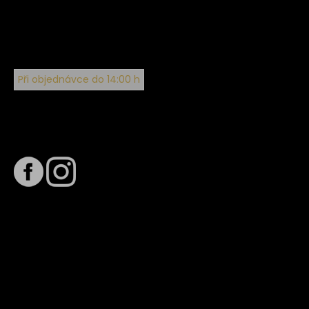
Při objednávce do 14:00 h
Sledujte nás na
Termín dodání
Předpokládaný termín dodání je
. Termín se může změnit
na základě vytížení zvoleného dopravce. O stavu zásilky
tě budeme pravidelně informovat e-mailem.