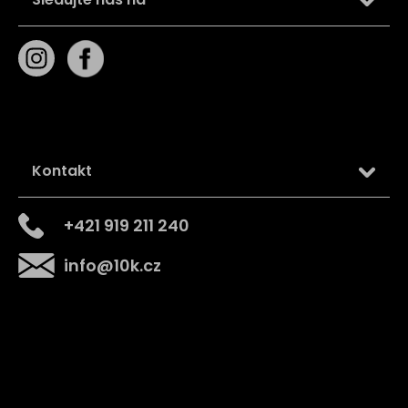
Kontakt
+421 919 211 240
info
@
10k.cz
Získejte
10% slevu
na první nákup
Přihlaste se a získejte přístup ke slevám, novinkám,
exkluzivním produktům a více.