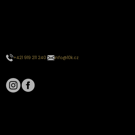
Termín dodání
Předpokládaný termín dodání je
. Termín se může změnit
na základě vytížení zvoleného dopravce. O stavu zásilky
tě budeme pravidelně informovat e-mailem.
E-mail se souhrnem objednávky nedorazil?
Kontaktujte naše zákaznické centrum
+421 919 211 240
info@10k.cz
Sledujte nás
Věrnostní slevy
Sledování objednávek
Informace o slevách a novinkách