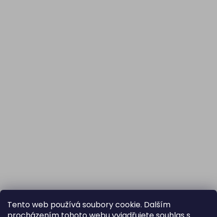
Z
Tento web používá soubory cookie. Dalším
á
procházením tohoto webu vyjadřujete souhlas s