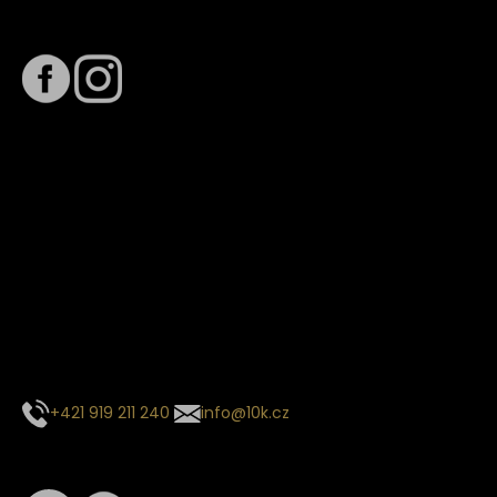
Sledujte nás na
Termín dodání
Předpokládaný termín dodání je
. Termín se může změnit
na základě vytížení zvoleného dopravce. O stavu zásilky
tě budeme pravidelně informovat e-mailem.
E-mail se souhrnem objednávky nedorazil?
Kontaktujte naše zákaznické centrum
+421 919 211 240
info@10k.cz
Sledujte nás