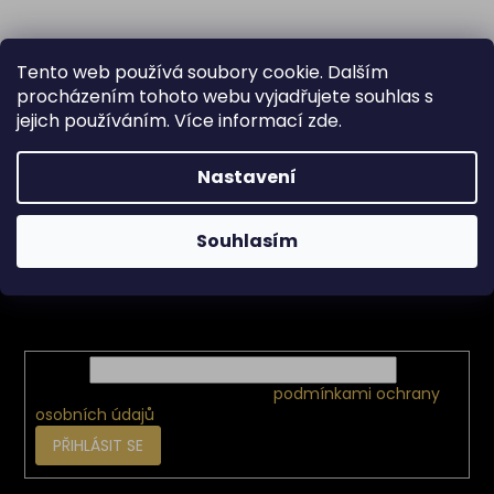
Tento web používá soubory cookie. Dalším
procházením tohoto webu vyjadřujete souhlas s
jejich používáním. Více informací
zde
.
Z
Nastavení
á
p
a
Odebírat newsletter
Souhlasím
t
í
Vložte svůj e-mail a my vám budeme zasílat informace o
nových produktech na našem e-shopu.
E-mail
Vložením e-mailu souhlasíte s
podmínkami ochrany
osobních údajů
PŘIHLÁSIT SE