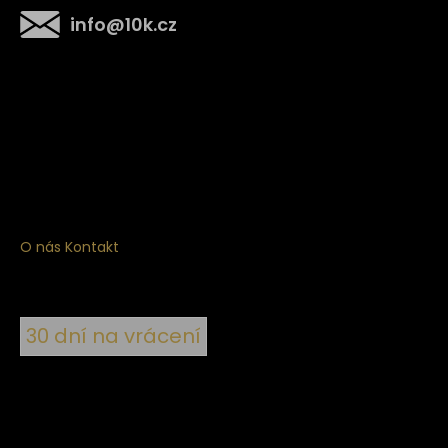
info
@
10k.cz
Získejte
10% slevu
na první nákup
Přihlaste se a získejte přístup ke slevám, novinkám,
exkluzivním produktům a více.
O nás
Kontakt
30 dní na vrácení