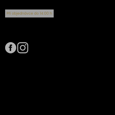
Při objednávce do 14:00 h
Sledujte nás na
Termín dodání
Předpokládaný termín dodání je
. Termín se může změnit
na základě vytížení zvoleného dopravce. O stavu zásilky
tě budeme pravidelně informovat e-mailem.
E-mail se souhrnem objednávky nedorazil?
Kontaktujte naše zákaznické centrum