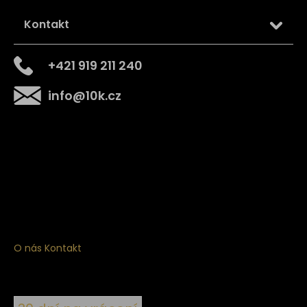
Kontakt
+421 919 211 240
info
@
10k.cz
Získejte
10% slevu
na první nákup
Přihlaste se a získejte přístup ke slevám, novinkám,
exkluzivním produktům a více.
O nás
Kontakt