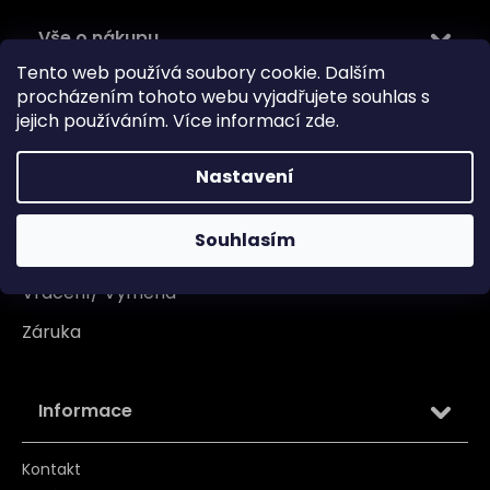
Vše o nákupu
Tento web používá soubory cookie. Dalším
Doprava
procházením tohoto webu vyjadřujete souhlas s
jejich používáním. Více informací
zde
.
Garance originality
Platba
Nastavení
Reklamace
Souhlasím
Tabulka velikosti
Vrácení/ Výměna
Záruka
Informace
Kontakt