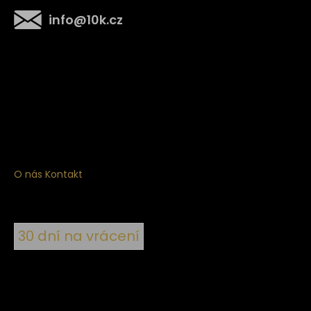
info
@
10k.cz
Získejte
10% slevu
na první nákup
Přihlaste se a získejte přístup ke slevám, novinkám,
exkluzivním produktům a více.
O nás
Kontakt
30 dní na vrácení