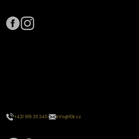
Sledujte nás na
Termín dodání
Předpokládaný termín dodání je
. Termín se může změnit
na základě vytížení zvoleného dopravce. O stavu zásilky
tě budeme pravidelně informovat e-mailem.
E-mail se souhrnem objednávky nedorazil?
Kontaktujte naše zákaznické centrum
+421 919 211 240
info@10k.cz
Sledujte nás