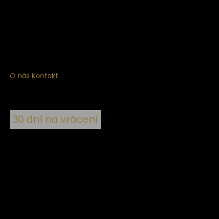
Získejte
10% slevu
na první nákup
Přihlaste se a získejte přístup ke slevám, novinkám,
exkluzivním produktům a více.
O nás
Kontakt
30 dní na vrácení