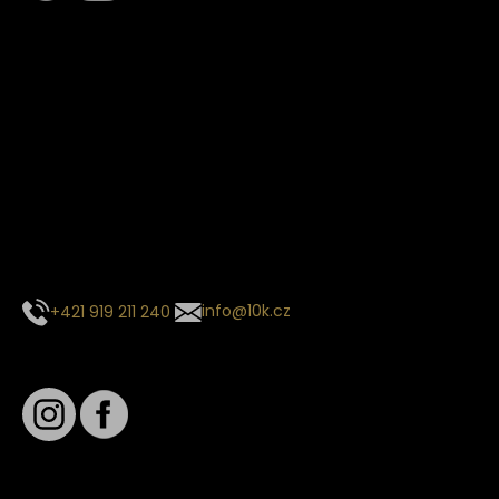
Termín dodání
Předpokládaný termín dodání je
. Termín se může změnit
na základě vytížení zvoleného dopravce. O stavu zásilky
tě budeme pravidelně informovat e-mailem.
E-mail se souhrnem objednávky nedorazil?
Kontaktujte naše zákaznické centrum
+421 919 211 240
info@10k.cz
Sledujte nás