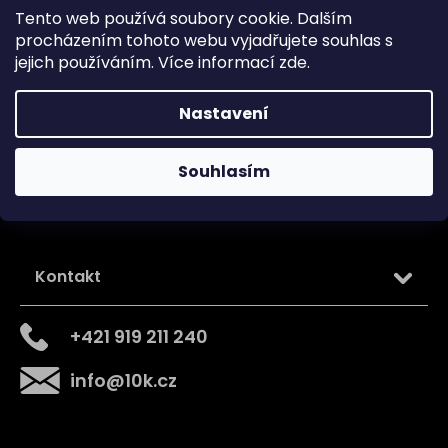
Zásady používání souborů cookie
Tento web používá soubory cookie. Dalším
procházením tohoto webu vyjadřujete souhlas s
jejich používáním. Více informací
zde
.
Sledujte nás na
Nastavení
Souhlasím
Kontakt
+421 919 211 240
info
@
10k.cz