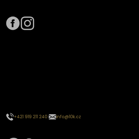
Sledujte nás na
Termín dodání
Předpokládaný termín dodání je
. Termín se může změnit
na základě vytížení zvoleného dopravce. O stavu zásilky
tě budeme pravidelně informovat e-mailem.
E-mail se souhrnem objednávky nedorazil?
Kontaktujte naše zákaznické centrum
+421 919 211 240
info@10k.cz
Sledujte nás