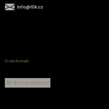
info
@
10k.cz
Získejte
10% slevu
na první nákup
Přihlaste se a získejte přístup ke slevám, novinkám,
exkluzivním produktům a více.
O nás
Kontakt
30 dní na vrácení