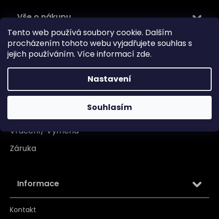
Vše o nákupu
Tento web používá soubory cookie. Dalším
Doprava
procházením tohoto webu vyjadřujete souhlas s
jejich používáním. Více informací
zde
.
Garance originality
Platba
Nastavení
Reklamace
Souhlasím
Tabulka velikosti
Vrácení/ Výměna
Záruka
Informace
Kontakt