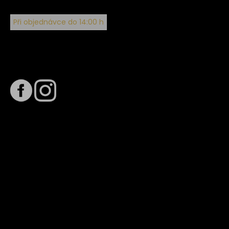
Při objednávce do 14:00 h
Sledujte nás na
Termín dodání
Předpokládaný termín dodání je
. Termín se může změnit
na základě vytížení zvoleného dopravce. O stavu zásilky
tě budeme pravidelně informovat e-mailem.
E-mail se souhrnem objednávky nedorazil?
Kontaktujte naše zákaznické centrum