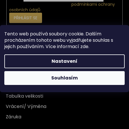
Vložením e-mailu souhlasíte s
podmínkami ochrany
osobních údajů
PŘIHLÁSIT SE
Tento web používá soubory cookie. Dalším
Vše o nákupu
procházením tohoto webu vyjadřujete souhlas s
jejich používáním. Více informací
zde
.
Doprava
Nastavení
Garance originality
Platba
Souhlasím
Reklamace
Tabulka velikosti
Vrácení/ Výměna
Záruka