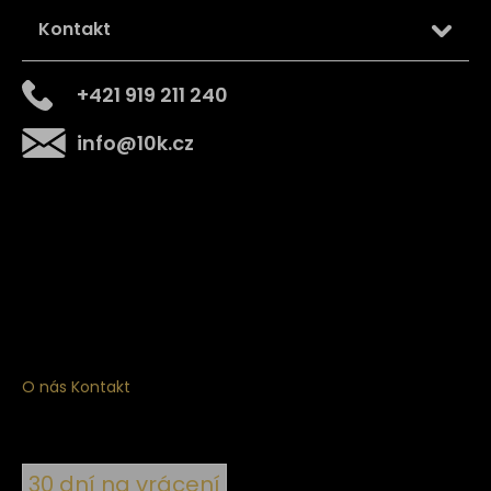
Kontakt
+421 919 211 240
info
@
10k.cz
Získejte
10% slevu
na první nákup
Přihlaste se a získejte přístup ke slevám, novinkám,
exkluzivním produktům a více.
O nás
Kontakt
30 dní na vrácení