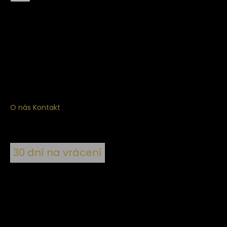
Získejte
10% slevu
na první nákup
Přihlaste se a získejte přístup ke slevám, novinkám,
exkluzivním produktům a více.
O nás
Kontakt
30 dní na vrácení