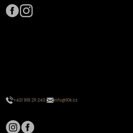
Termín dodání
Předpokládaný termín dodání je
. Termín se může změnit
na základě vytížení zvoleného dopravce. O stavu zásilky
tě budeme pravidelně informovat e-mailem.
E-mail se souhrnem objednávky nedorazil?
Kontaktujte naše zákaznické centrum
+421 919 211 240
info@10k.cz
Sledujte nás