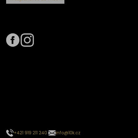
Sledujte nás na
Termín dodání
Předpokládaný termín dodání je
. Termín se může změnit
na základě vytížení zvoleného dopravce. O stavu zásilky
tě budeme pravidelně informovat e-mailem.
E-mail se souhrnem objednávky nedorazil?
Kontaktujte naše zákaznické centrum
+421 919 211 240
info@10k.cz