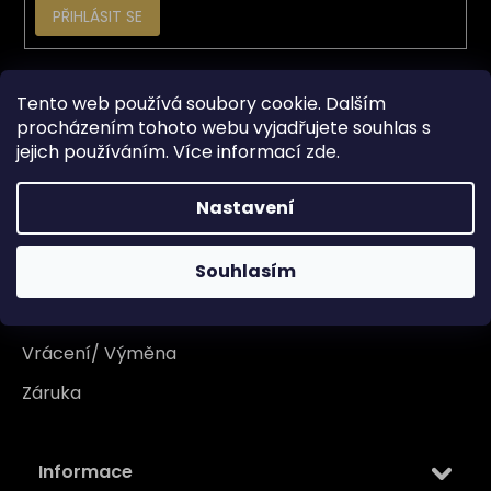
PŘIHLÁSIT SE
Vše o nákupu
Tento web používá soubory cookie. Dalším
procházením tohoto webu vyjadřujete souhlas s
jejich používáním. Více informací
zde
.
Doprava
Garance originality
Nastavení
Platba
Souhlasím
Reklamace
Tabulka velikosti
Vrácení/ Výměna
Záruka
Informace