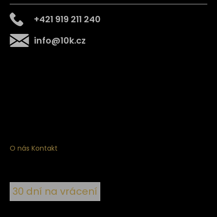
+421 919 211 240
info
@
10k.cz
Získejte
10% slevu
na první nákup
Přihlaste se a získejte přístup ke slevám, novinkám,
exkluzivním produktům a více.
O nás
Kontakt
30 dní na vrácení