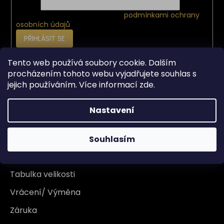
E-mail
Vložením e-mailu souhlasíte s
podmínkami ochrany
osobních údajů
PŘIHLÁSIT SE
Tento web používá soubory cookie. Dalším
procházením tohoto webu vyjadřujete souhlas s
Vše o nákupu
jejich používáním. Více informací
zde
.
Doprava
Nastavení
Garance originality
Platba
Souhlasím
Reklamace
Tabulka velikosti
Vrácení/ Výměna
Záruka