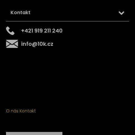
Kontakt
+421 919 211 240
info
@
10k.cz
Získejte
10% slevu
na první nákup
Přihlaste se a získejte přístup ke slevám, novinkám,
exkluzivním produktům a více.
O nás
Kontakt