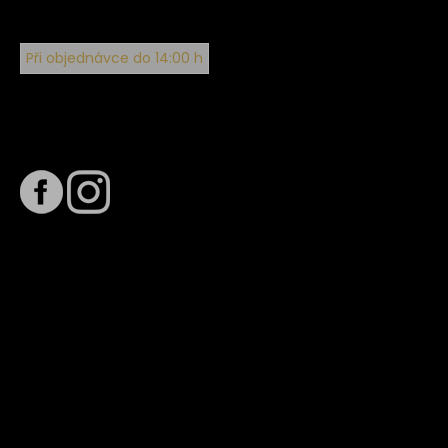
Při objednávce do 14:00 h
Sledujte nás na
Termín dodání
Předpokládaný termín dodání je
. Termín se může změnit
na základě vytížení zvoleného dopravce. O stavu zásilky
tě budeme pravidelně informovat e-mailem.
E-mail se souhrnem objednávky nedorazil?