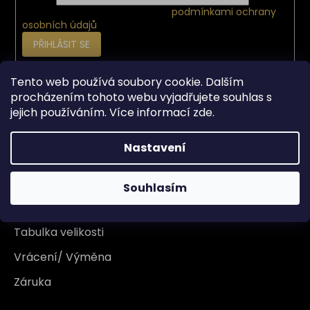
Vložením e-mailu souhlasíte s
podmínkami ochrany
osobních údajů
PŘIHLÁSIT SE
Tento web používá soubory cookie. Dalším
Vše o nákupu
procházením tohoto webu vyjadřujete souhlas s
jejich používáním. Více informací
zde
.
Doprava
Nastavení
Garance originality
Platba
Souhlasím
Reklamace
Tabulka velikosti
Vrácení/ Výměna
Záruka