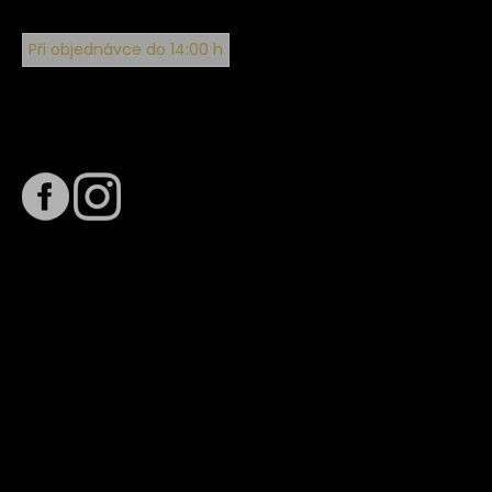
Při objednávce do 14:00 h
Sledujte nás na
Termín dodání
Předpokládaný termín dodání je
. Termín se může změnit
na základě vytížení zvoleného dopravce. O stavu zásilky
tě budeme pravidelně informovat e-mailem.
E-mail se souhrnem objednávky nedorazil?
Kontaktujte naše zákaznické centrum