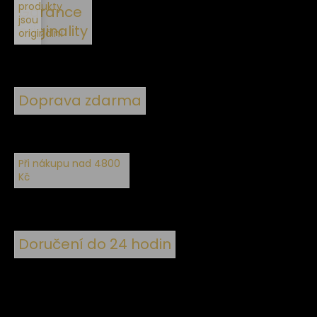
produkty
Garance
jsou
originality
originální
Doprava zdarma
Při nákupu nad 4800
Kč
Doručení do 24 hodin