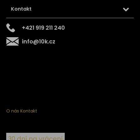
Kontakt
+421 919 211 240
info
@
10k.cz
Získejte
10% slevu
na první nákup
Přihlaste se a získejte přístup ke slevám, novinkám,
exkluzivním produktům a více.
O nás
Kontakt
30 dní na vrácení