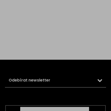
Z
á
p
a
Odebírat newsletter
t
í
Vložte svůj e-mail a my vám budeme zasílat informace o
nových produktech na našem e-shopu.
E-mail