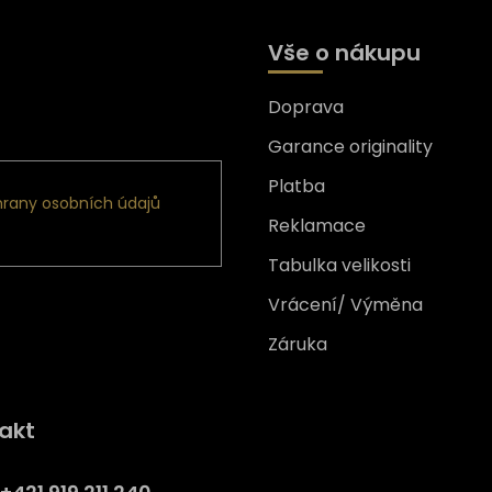
Vše o nákupu
Doprava
formace o nových produktech
Garance originality
Platba
rany osobních údajů
Reklamace
Tabulka velikosti
Vrácení/ Výměna
Záruka
Získejte
10% slevu
na prv
akt
nákup
Přihlaste se a získejte přístup