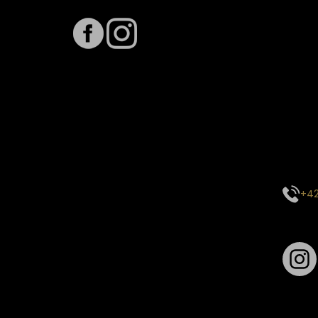
Term
Předpo
Termín
vytíže
stavu 
inform
E-mai
objed
Kontak
centr
+42
Sledu