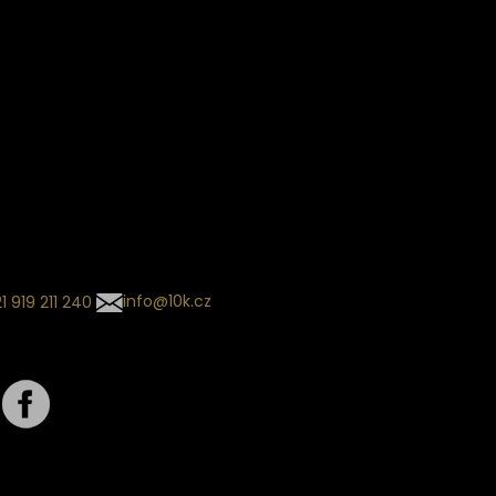
ín dodání
Sledování objednávek
Informace o slevách a novin
kládaný termín dodání je
.
 se může změnit na základě
ní zvoleného dopravce. O
zásilky tě budeme pravidelně
ovat e-mailem.
l se souhrnem
návky nedorazil?
tujte naše zákaznické
um
1 919 211 240
info@10k.cz
jte nás