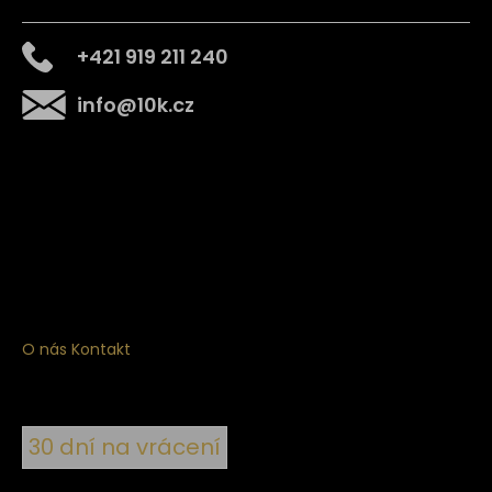
+421 919 211 240
info
@
10k.cz
Získejte
10% slevu
na první nákup
Přihlaste se a získejte přístup ke slevám, novinkám,
exkluzivním produktům a více.
O nás
Kontakt
30 dní na vrácení