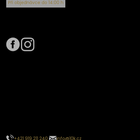
Při objednávce do 14:00 h
Sledujte nás na
Termín dodání
Předpokládaný termín dodání je
. Termín se může změnit
na základě vytížení zvoleného dopravce. O stavu zásilky
tě budeme pravidelně informovat e-mailem.
E-mail se souhrnem objednávky nedorazil?
Kontaktujte naše zákaznické centrum
+421 919 211 240
info@10k.cz