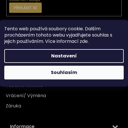
PŘIHLÁSIT SE
Tento web používá soubory cookie. Dalším
Vše o nákupu
procházením tohoto webu vyjadřujete souhlas s
jejich používáním. Více informací
zde
.
Doprava
Garance originality
Nastavení
Platba
Souhlasím
Reklamace
Tabulka velikosti
Vrácení/ Výměna
Záruka
Informace